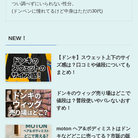
つい調べずにいられない性分。
(ドンペンに憧れてるけど中身はただの30代)
NEW！
【ドンキ】スウェット上下のサイ
ズ感は？口コミや値段についても
まとめ！
ドンキのウィッグ売り場はどこで
値段は？普段使いやバレないおす
すめ！
moton ヘア&ボディミストはドン
キなどどこに売ってる？市販の販